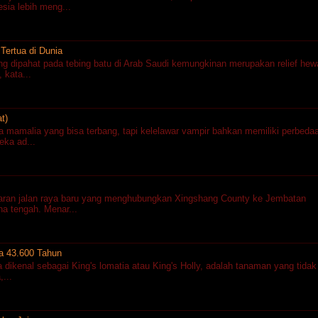
ia lebih meng...
Tertua di Dunia
g dipahat pada tebing batu di Arab Saudi kemungkinan merupakan relief hew
 kata...
t)
a mamalia yang bisa terbang, tapi kelelawar vampir bahkan memiliki perbeda
eka ad...
aran jalan raya baru yang menghubungkan Xingshang County ke Jembatan
na tengah. Menar...
ia 43.600 Tahun
ikenal sebagai King's lomatia atau King's Holly, adalah tanaman yang tidak
...