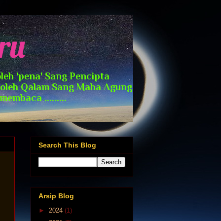
ru
leh 'pena' Sang Pencipta
t oleh Qalam Sang Maha Agung
mbaca .........
Search This Blog
Arsip Blog
►
2024
(1)