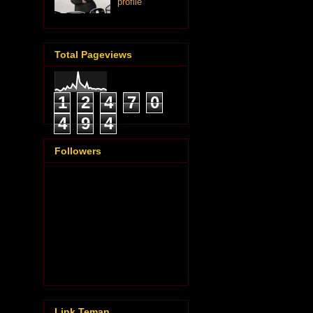
profile
Total Pageviews
1
2
4
7
0
4
9
4
Followers
Link Teman