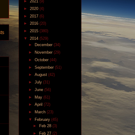
►
2021
(9)
►
2020
(4)
►
2017
(6)
►
2016
(20)
►
2015
(380)
ts
▼
2014
(529)
►
December
(34)
►
November
(29)
►
October
(44)
►
September
(51)
►
August
(42)
►
July
(31)
►
June
(56)
►
May
(61)
►
April
(72)
►
March
(23)
▼
February
(45)
►
Feb 28
(3)
►
Feb 27
(2)