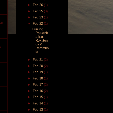
►
Feb 26
(1)
►
Feb 25
(3)
►
Feb 23
(1)
an
▼
Feb 22
(1)
Gunung
Paluweh
a.k.a.
Rokaten
da &
an
Rerombo
la
►
Feb 21
(2)
►
Feb 20
(2)
►
Feb 19
(1)
►
Feb 18
(1)
►
Feb 17
(2)
►
Feb 16
(2)
►
Feb 15
(1)
►
Feb 14
(1)
►
Feb 13
(1)