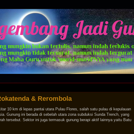
gembang Jadi Gu
g mungkin bukan tertulis, namun indah terlukis o
ng mungkin tidak tersurat, namun indah tergura
ang Maha Guru untuk 'murid-murid'NYA yang mau me
Rokatenda & Rerombola
kitar 10 km di lepas pantai utara Pulau Flores, salah satu pulau di kepulauan
sia. Gunung ini berada di sebelah utara zona subduksi Sunda Trench, yang
h tersebut. Sektor ini juga termasuk gunung berapi aktif lainnya yaitu Batu