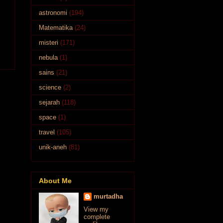
astronomi
(194)
Matematika
(24)
misteri
(171)
nebula
(1)
sains
(21)
science
(2)
sejarah
(118)
space
(1)
travel
(105)
unik-aneh
(81)
About Me
murtadha
View my
complete