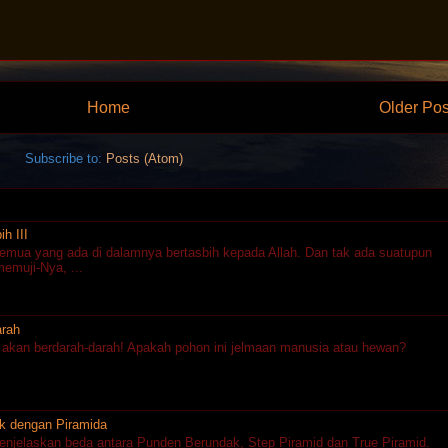
Home
Older Pos
Subscribe to:
Posts (Atom)
h III
semua yang ada di dalamnya bertasbih kepada Allah. Dan tak ada suatupun
emuji-Nya, ...
arah
g akan berdarah-darah! Apakah pohon ini jelmaan manusia atau hewan?
k dengan Piramida
menjelaskan beda antara Punden Berundak, Step Piramid dan True Piramid.