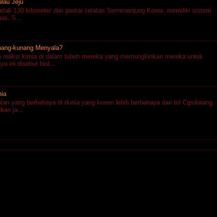
lau Jeju
letak 130 kilometer dari pantai selatan Semenanjung Korea, memiliki sistem
uas. S...
ang-kunang Menyala?
 reaksi kimia di dalam tubuh mereka yang memungkinkan mereka untuk
 ini disebut biol...
nia
jalan yang berbahaya di dunia yang konon lebih berbahaya dari tol Cipularang.
an ja...