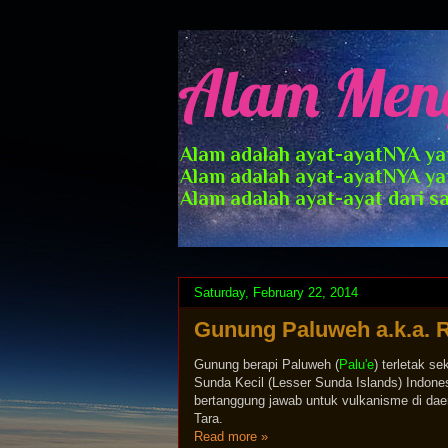
Alam Men
Alam adalah ayat-ayatNYA yan
Alam adalah ayat-ayatNYA ya
Alam adalah ayat-ayat dari s
Saturday, February 22, 2014
Gunung Paluweh a.k.a. 
Gunung berapi Paluweh (
Palu'e
) terletak se
Sunda Kecil (Lesser Sunda Islands) Indone
bertanggung jawab untuk vulkanisme di daera
Tara.
Read more »